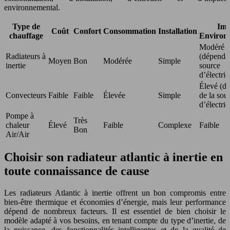
environnemental.
Type de
Imp
Coût
Confort
Consommation
Installation
chauffage
Environ
Modéré
Radiateurs à
(dépendan
Moyen
Bon
Modérée
Simple
inertie
source
d’électric
Élevé (d
Convecteurs
Faible
Faible
Élevée
Simple
de la sou
d’électric
Pompe à
Très
chaleur
Élevé
Faible
Complexe
Faible
Bon
Air/Air
Choisir son radiateur atlantic à inertie en
toute connaissance de cause
Les radiateurs Atlantic à inertie offrent un bon compromis entre
bien-être thermique et économies d’énergie, mais leur performance
dépend de nombreux facteurs. Il est essentiel de bien choisir le
modèle adapté à vos besoins, en tenant compte du type d’inertie, de
la puissance, des fonctionnalités intelligentes et de la qualité de