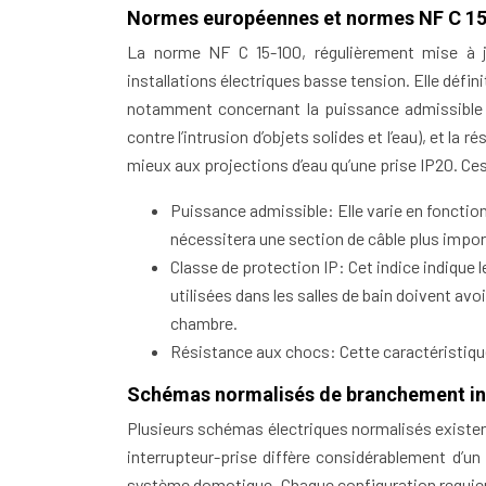
Normes européennes et normes NF C 1
La norme NF C 15-100, régulièrement mise à j
installations électriques basse tension. Elle défin
notamment concernant la puissance admissible (
contre l’intrusion d’objets solides et l’eau), et l
mieux aux projections d’eau qu’une prise IP20. Ces 
Puissance admissible: Elle varie en fonction 
nécessitera une section de câble plus impor
Classe de protection IP: Cet indice indique l
utilisées dans les salles de bain doivent avo
chambre.
Résistance aux chocs: Cette caractéristique 
Schémas normalisés de branchement int
Plusieurs schémas électriques normalisés existe
interrupteur-prise diffère considérablement d’un
système domotique. Chaque configuration requiert