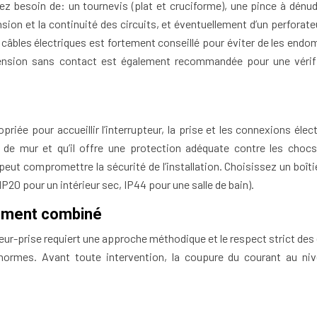
z besoin de: un tournevis (plat et cruciforme), une pince à dénud
sion et la continuité des circuits, et éventuellement d’un perforate
e câbles électriques est fortement conseillé pour éviter de les end
e tension sans contact est également recommandée pour une vérif
priée pour accueillir l’interrupteur, la prise et les connexions élec
 de mur et qu’il offre une protection adéquate contre les chocs
peut compromettre la sécurité de l’installation. Choisissez un boîti
P20 pour un intérieur sec, IP44 pour une salle de bain).
hement combiné
eur-prise requiert une approche méthodique et le respect strict des
 normes. Avant toute intervention, la coupure du courant au ni