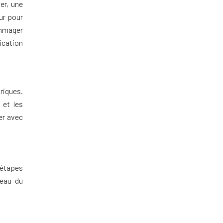
er, une
ur pour
ommager
ication
triques.
 et les
er avec
 étapes
veau du