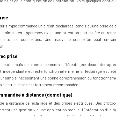
ns et de la configuration de l’installation. Voici quelques configu
rise
eur simple commande un circuit d’éclairage, tandis qu’une prise de 
e simple en apparence, exige une attention particulière au resp
 qualité des connexions. Une mauvaise connexion peut entraî
on.
ec prise
neux depuis deux emplacements différents (ex: deux interrupte
t indépendante et reste fonctionnelle même si l’éclairage est éte
teur simple, nécessitant une bonne compréhension du fonctionnem
éma électrique clair est fortement recommandée.
commandée à distance (domotique)
 à distance de l’éclairage et des prises électriques. Des protoc
nt une gestion via une application mobile. L’intégration d’un 