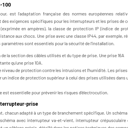
5-100
our, est l’adaptation française des normes européennes relati
it des exigences spécifiques pour les interrupteurs et les prises de 
exprimée en ampères), la classe de protection IP (indice de pro
a résistance aux chocs. Une prise avec une classe IP44, par exemple, r
paramètres sont essentiels pour la sécurité de l’installation.
de la section des câbles utilisés et du type de prise. Une prise 16A
tante qu’une prise 10A.
e niveau de protection contre les intrusions et l’humidité. Les prises
ir un indice de protection supérieur à celui des prises utilisées dans 
est essentielle pour prévenir les risques d’électrocution.
errupteur-prise
nt, chacun adapté à un type de branchement spécifique. Un schéma
 schéma avec interrupteur va-et-vient, interrupteur crépusculaire 
 un câblage précis, détaillé dans les notices techniques des comp