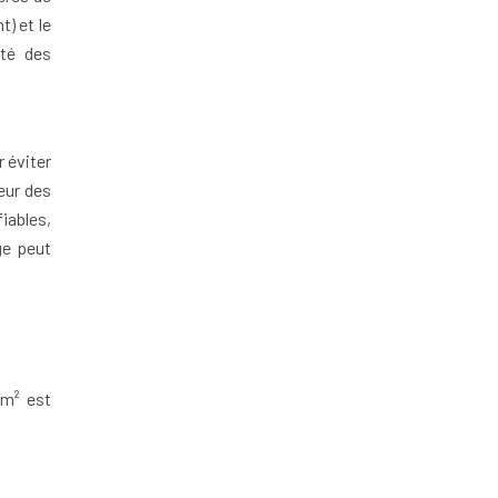
t) et le
ité des
r éviter
eur des
iables,
ge peut
mm² est