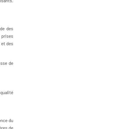
osants.
nde des
 prises
 et des
asse de
 qualité
ence du
ères de