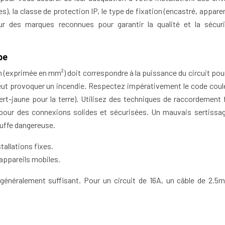
), la classe de protection IP, le type de fixation (encastré, apparen
ur des marques reconnues pour garantir la qualité et la sécur
pe
on (exprimée en mm²) doit correspondre à la puissance du circuit pou
peut provoquer un incendie. Respectez impérativement le code coul
vert-jaune pour la terre). Utilisez des techniques de raccordement f
our des connexions solides et sécurisées. Un mauvais sertissa
uffe dangereuse.
tallations fixes.
 appareils mobiles.
 généralement suffisant. Pour un circuit de 16A, un câble de 2.5