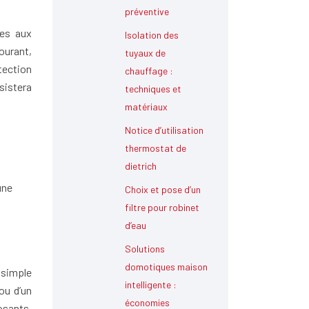
préventive
ves aux
Isolation des
courant,
tuyaux de
tection
chauffage :
ésistera
techniques et
matériaux
Notice d’utilisation
thermostat de
dietrich
une
Choix et pose d’un
filtre pour robinet
d’eau
Solutions
domotiques maison
 simple
intelligente :
ou d’un
économies
osants.