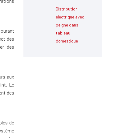
rations
Distribution
électrique avec
peigne dans
courant
tableau
ect des
domestique
ner des
urs aux
int. Le
ent des
oles de
système