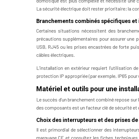
domotique est plus complexe et nécessite une c
La sécurité électrique doit rester prioritaire; la c
Branchements combinés spécifiques et in
Certaines situations nécessitent des brancheme
précautions supplémentaires pour assurer une pr
USB, RJ45 ou les prises encastrées de forte puis
câbles électriques.
L’installation en extérieur requiert l’utilisatio
protection IP appropriée (par exemple, IP65 pour u
Matériel et outils pour une instal
Le succès d’un branchement combiné repose sur le c
des composants est un facteur clé de sécurité et de
Choix des interrupteurs et des prises de
Il est primordial de sélectionner des interrupte
marquage CE et consultez les fiches techniques p