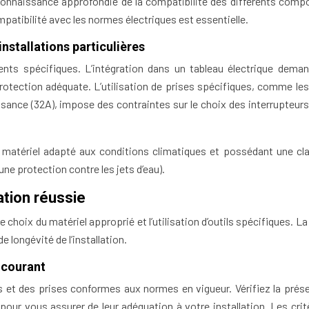
onnaissance approfondie de la compatibilité des différents comp
ompatibilité avec les normes électriques est essentielle.
stallations particulières
nts spécifiques. L’intégration dans un tableau électrique dema
otection adéquate. L’utilisation de prises spécifiques, comme les
sance (32A), impose des contraintes sur le choix des interrupteurs
n de matériel adapté aux conditions climatiques et possédant une cl
ne protection contre les jets d’eau).
lation réussie
hoix du matériel approprié et l’utilisation d’outils spécifiques. La
 longévité de l’installation.
 courant
urs et des prises conformes aux normes en vigueur. Vérifiez la prés
our vous assurer de leur adéquation à votre installation. Les crit